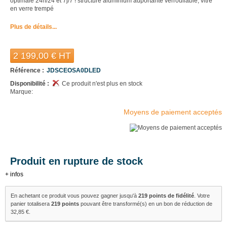
optimale 24h/24 et 7j/7 ! structure aluminium auportante verrouilable, vitre
en verre trempé
Plus de détails...
2 199,00 €
HT
Référence :
JDSCEOSA0DLED
Disponibilité :
Ce produit n'est plus en stock
Marque:
Moyens de paiement acceptés
Produit en rupture de stock
+ infos
En achetant ce produit vous pouvez gagner jusqu'à
219
points de fidélité
. Votre
panier totalisera
219
points
pouvant être transformé(s) en un bon de réduction de
32,85 €
.