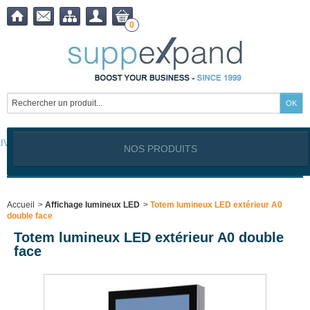
0
LIVRAISON OFFERTE à partir de
399,00
€ !
NOS PRODUITS
Notre site est exclusivement réservé aux clients professionnels
Industriels, Commerçants, Artisans, Service public, Association, I
Accueil
>
Affichage lumineux LED
>
Totem lumineux LED extérieur A0
double face
Totem lumineux LED extérieur A0 double
face