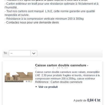
- l'indication L.N.E signifie une garantie de qualité respectée et suivie dans le temps.
- Carton extérieur en kraft pour une résistance optimale à l'éclatement et à
l'humidité.
- Tout nos cartons sont marqué L.N.E, cette norme garantie une qualité
respectée et suivie.
- Résistance à la compression verticale minimum 200 à 300kg
-
Contactez nous pour une demande devis
Tri :
--
Caisse carton double cannelure -
Longueur de 20 à 30cm
Caisse carton double cannelure avec rabats, estampillée
LNE 2.30 pour produits fragiles et lourds, résistance à la
compression minimum 200 à 250kg, caisse extérieur
Kraft pour une meilleure résistance à l'éclatement et à
Référence :
Carton double cannelure
l'humidité.
Voir ce produit
0,84 € ht
A partir de