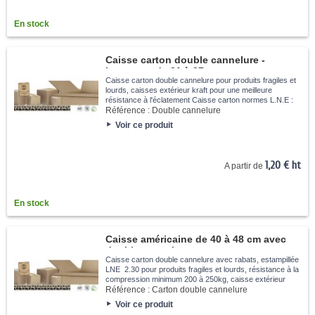
En stock
Caisse carton double cannelure -
Longueur de 31 à 37cm
Caisse carton double cannelure pour produits fragiles et
lourds, caisses extérieur kraft pour une meilleure
résistance à l'éclatement Caisse carton normes L.N.E :
garantie une qualitée respectée et suivi, résistance à la
Référence :
Double cannelure
compression...
Voir ce produit
1,20 € ht
A partir de
En stock
Caisse américaine de 40 à 48 cm avec
double cannelure
Caisse carton double cannelure avec rabats, estampillée
LNE 2.30 pour produits fragiles et lourds, résistance à la
compression minimum 200 à 250kg, caisse extérieur
Kraft pour une meilleure résistance à l'éclatement et à
Référence :
Carton double cannelure
l'humidité.
Voir ce produit