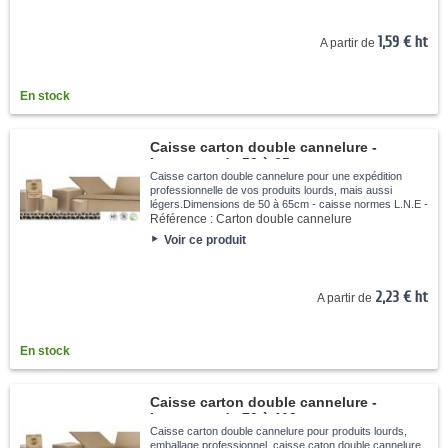
1,59 € ht
A partir de
En stock
Caisse carton double cannelure -
Longueur de 50 à 65cm
Caisse carton double cannelure pour une expédition
professionnelle de vos produits lourds, mais aussi
légers.Dimensions de 50 à 65cm - caisse normes L.N.E -
Exterieur kraft - R.C.V de 200 à 300kg
Référence :
Carton double cannelure
Voir ce produit
2,23 € ht
A partir de
En stock
Caisse carton double cannelure -
Longueur de 70 à 118cm
Caisse carton double cannelure pour produits lourds,
emballage professionnel, caisse caton double cannelure