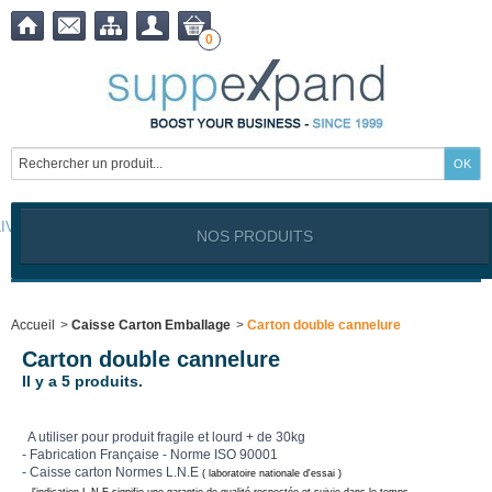
0
LIVRAISON OFFERTE à partir de
399,00
€ !
NOS PRODUITS
Notre site est exclusivement réservé aux clients professionnels
Industriels, Commerçants, Artisans, Service public, Association, I
Accueil
>
Caisse Carton Emballage
>
Carton double cannelure
Carton double cannelure
Il y a 5 produits.
A utiliser pour produit fragile et lourd + de 30kg
- Fabrication Française - Norme ISO 90001
- Caisse carton Normes L.N.E
( laboratoire nationale d'essai )