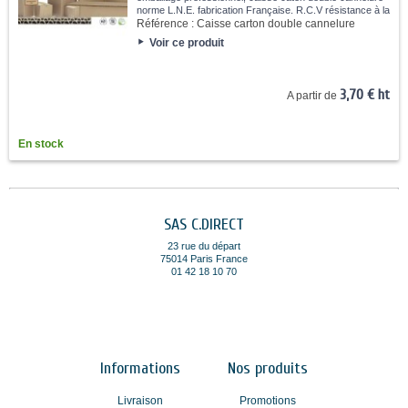
norme L.N.E. fabrication Française. R.C.V résistance à la
compression verticale 200 à 300kg.
Référence :
Caisse carton double cannelure
Voir ce produit
3,70 € ht
A partir de
En stock
SAS C.DIRECT
23 rue du départ
75014 Paris France
01 42 18 10 70
Informations
Nos produits
Livraison
Promotions