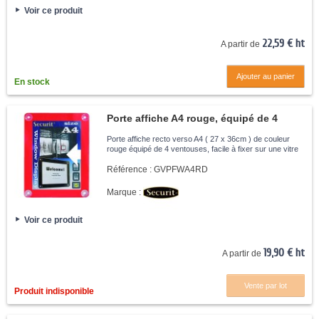
Voir ce produit
22,59 € ht
A partir de
Ajouter au panier
En stock
Porte affiche A4 rouge, équipé de 4
ventouses
Porte affiche recto verso A4 ( 27 x 36cm ) de couleur
rouge équipé de 4 ventouses, facile à fixer sur une vitre
Référence :
GVPFWA4RD
Marque :
Voir ce produit
19,90 € ht
A partir de
Vente par lot
Produit indisponible