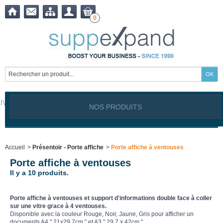
0
LIVRAISON OFFERTE à partir de
399,00
€ !
NOS PRODUITS
Notre site est exclusivement réservé aux clients professionnels
Industriels, Commerçants, Artisans, Service public, Association, I
Accueil
>
Présentoir - Porte affiche
>
Porte affiche à ventouses
Porte affiche à ventouses
Il y a 10 produits.
Porte affiche à ventouses et support d'informations double face à coller
sur une vitre grace à 4 ventouses.
Disponible avec la couleur Rouge, Noir, Jaune, Gris pour afficher un
documents A4 " 21x29,7cm " et A3 " 29,7 x 42cm "