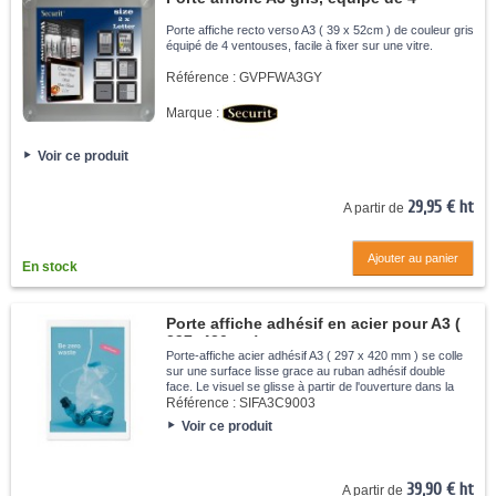
ventouses
Porte affiche recto verso A3 ( 39 x 52cm ) de couleur gris
équipé de 4 ventouses, facile à fixer sur une vitre.
Référence :
GVPFWA3GY
Marque :
Voir ce produit
29,95 € ht
A partir de
Ajouter au panier
En stock
Porte affiche adhésif en acier pour A3 (
297x420mm)
Porte-affiche acier adhésif A3 ( 297 x 420 mm ) se colle
sur une surface lisse grace au ruban adhésif double
face. Le visuel se glisse à partir de l'ouverture dans la
partie inférieure.
Référence :
SIFA3C9003
Voir ce produit
39,90 € ht
A partir de