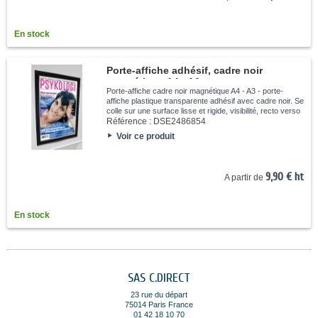
En stock
Porte-affiche adhésif, cadre noir
magnétique A4 - A3
Porte-affiche cadre noir magnétique A4 - A3 - porte-
affiche plastique transparente adhésif avec cadre noir. Se
colle sur une surface lisse et rigide, visibilité, recto verso
si vous collez la pochette sur une vitrine.
Référence :
DSE2486854
Voir ce produit
9,90 € ht
A partir de
En stock
SAS C.DIRECT
23 rue du départ
75014 Paris France
01 42 18 10 70