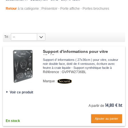
Retour
à la catégorie : Présentoir - Porte affiche - Portes brochures
Tri :
--
Support d'informations pour vitre
27x37cm
Support d' informations ( 27x36cm ) pour vitre, couleur
noir double face, doté de 4 ventouses, écriture avec
feutre à craie liquide - Support synthétique facile à
nettoyer.
Référence :
GVPFW2736BL
Marque :
Voir ce produit
14,80 € ht
A partir de
Ajouter au panier
En stock