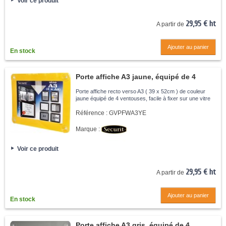
Voir ce produit
29,95 € ht
A partir de
Ajouter au panier
En stock
Porte affiche A3 jaune, équipé de 4
ventouses
Porte affiche recto verso A3 ( 39 x 52cm ) de couleur
jaune équipé de 4 ventouses, facile à fixer sur une vitre
Référence :
GVPFWA3YE
Marque :
Voir ce produit
29,95 € ht
A partir de
Ajouter au panier
En stock
Porte affiche A3 gris, équipé de 4