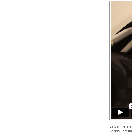
La bannière en
Le tissu est i