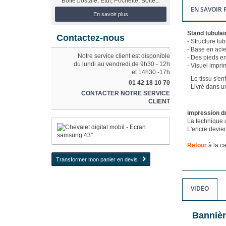
Boîte postale, Etui, Pochette, Boîte...
EN SAVOIR 
En savoir plus
Stand tubula
Contactez-nous
- Structure tub
- Base en acie
Notre service client est disponible
- Des pieds en
du lundi au vendredi de 9h30 - 12h
- Visuel impri
et 14h30 -17h
- Le tissu s'en
01 42 18 10 70
- Livré dans u
CONTACTER NOTRE SERVICE
CLIENT
impression du
La technique d
L'encre devien
Retour
à la c
Transformer mon panier en devis :
VIDEO
Bannièr