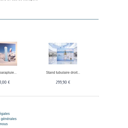
arapluie...
Stand tubulaire droit...
1,00 €
299,90 €
s
égales
 générales
-nous