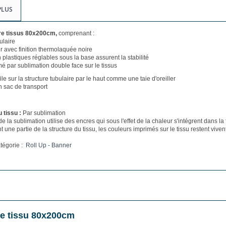
PLUS
ire tissus 80x200cm,
comprenant :
ulaire
r avec finition thermolaquée noire
 plastiques réglables sous la base assurent la stabilité
mé par sublimation double face sur le tissus
file sur la structure tubulaire par le haut comme une taie d'oreiller
n sac de transport
 tissu :
Par sublimation
e la sublimation utilise des encres qui sous l'effet de la chaleur s'intégrent dans la f
t une partie de la structure du tissu, les couleurs imprimés sur le tissu restent v
atégorie :
Roll Up - Banner
e tissu 80x200cm