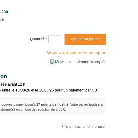
-200
ock
Quantité :
Moyens de paiement acceptés
son
sée avant 12 h
e entre le 10/08/26 et le 18/08/26 pour un paiement par CB
s pouvez gagner jusqu'à
17
points de fidélité
. Votre panier totalisera
nsformé(s) en un bon de réduction de
2,55 €
.
Imprimez la fiche produit