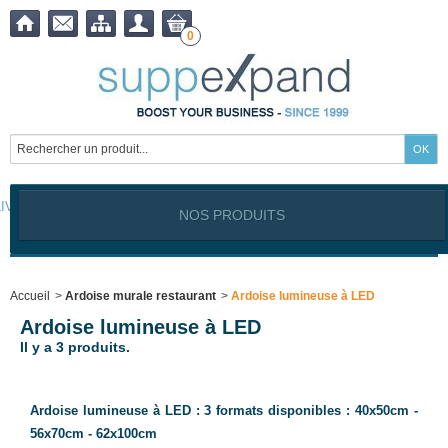
0
LIVRAISON OFFERTE à partir de
399,00
€ !
NOS PRODUITS
Notre site est exclusivement réservé aux clients professionnels
Industriels, Commerçants, Artisans, Service public, Association, I
Accueil
>
Ardoise murale restaurant
>
Ardoise lumineuse à LED
Ardoise lumineuse à LED
Il y a 3 produits.
Ardoise lumineuse à LED : 3 formats disponibles : 40x50cm -
56x70cm - 62x100cm