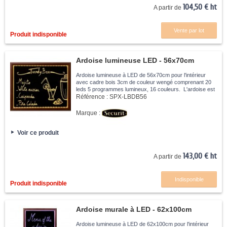
104,50 € ht
A partir de
Vente par lot
Produit indisponible
Ardoise lumineuse LED - 56x70cm
Ardoise lumineuse à LED de 56x70cm pour l'intérieur
avec cadre bois 3cm de couleur wengé comprenant 20
leds 5 programmes lumineux, 16 couleurs. L'ardoise est
livrée avec une télécommande et un feutre-craie.
Référence :
SPX-LBDB56
Marque :
Voir ce produit
143,00 € ht
A partir de
Indisponible
Produit indisponible
Ardoise murale à LED - 62x100cm
Ardoise lumineuse à LED de 62x100cm pour l'intérieur