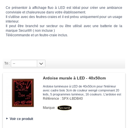
Ce présentoir à affichage fluo à LED est idéal pour créer une ambiance
conviviale et chaleureuse dans votre établissement.
Il s'utilise avec des feutres-craies et il est prévu uniquement pour un usage
interieur.
Il peut être branché sur secteur ou être utilisé avec une batterie de la
marque Securit® ( non incluse )
Télécommande et un feutre-craie inclus.
Tri :
--
Ardoise murale à LED - 40x50cm
Ardoise lumineuse à LED de 40x50cm pour l'intérieur
avec cadre bois 3cm de couleur wengé comprenant 20
leds, 5 programmes lumineux, 16 couleurs. L'ardoise est
livrée avec une télécommande et un feutre-craie.
Référence :
SPX-LBDB40
Marque :
Voir ce produit