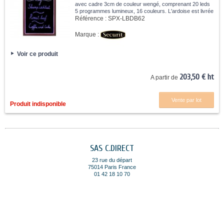
avec cadre 3cm de couleur wengé, comprenant 20 leds
5 programmes lumineux, 16 couleurs. L'ardoise est livrée
avec une télécommande et un feutre-craie.
Référence :
SPX-LBDB62
Marque :
Voir ce produit
203,50 € ht
A partir de
Vente par lot
Produit indisponible
SAS C.DIRECT
23 rue du départ
75014 Paris France
01 42 18 10 70