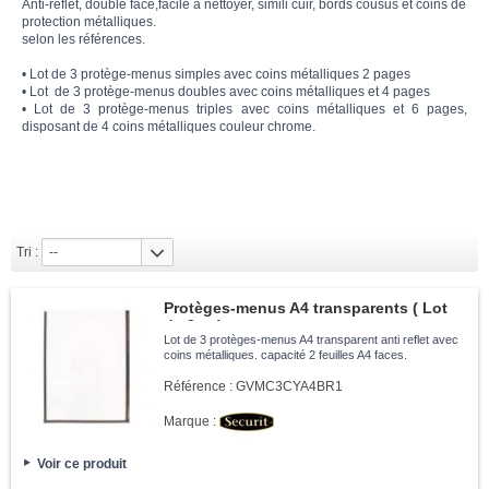
Anti-reflet, double face,facile à nettoyer, simili cuir, bords cousus et coins de
protection métalliques.
selon les références.
• Lot de 3 protège-menus simples avec coins métalliques 2 pages
• Lot de 3 protège-menus doubles avec coins métalliques et 4 pages
• Lot de 3 protège-menus triples avec coins métalliques et 6 pages,
disposant de 4 coins métalliques couleur chrome.
Tri :
--
Protèges-menus A4 transparents ( Lot
de 3ex )
Lot de 3 protèges-menus A4 transparent anti reflet avec
coins métalliques. capacité 2 feuilles A4 faces.
Référence :
GVMC3CYA4BR1
Marque :
Voir ce produit