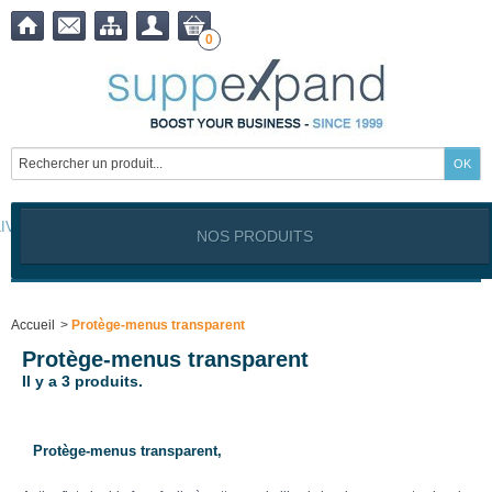
0
LIVRAISON OFFERTE à partir de
399,00
€ !
NOS PRODUITS
Notre site est exclusivement réservé aux clients professionnels
Industriels, Commerçants, Artisans, Service public, Association, I
Accueil
>
Protège-menus transparent
Protège-menus transparent
Il y a 3 produits.
Protège-menus transparent
,