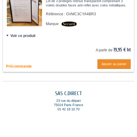
Lot de 3 protèges-menus transparent comprenant 3
volets doubles faces anti reflet avec coins métalliques.
Référence :
GVMC3CYA4BR3
Marque :
Voir ce produit
19,95 € ht
A partir de
Ajouter au panier
Précommande
SAS C.DIRECT
23 rue du départ
75014 Paris France
01 42 18 10 70