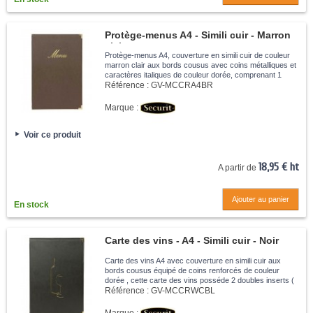
Protège-menus A4 - Simili cuir - Marron
clair
Protège-menus A4, couverture en simili cuir de couleur
marron clair aux bords cousus avec coins métalliques et
caractères italiques de couleur dorée, comprenant 1
double insert transparent amovible, facile à nettoyer avec
Référence :
GV-MCCRA4BR
un chiffon...
Marque :
Voir ce produit
18,95 € ht
A partir de
Ajouter au panier
En stock
Carte des vins - A4 - Simili cuir - Noir
Carte des vins A4 avec couverture en simili cuir aux
bords cousus équipé de coins renforcés de couleur
dorée , cette carte des vins posséde 2 doubles inserts (
présente 8 pages A4 ) cette carte des vins existe
Référence :
GV-MCCRWCBL
uniquement avec une...