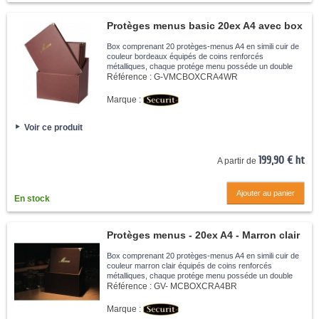
Protèges menus basic 20ex A4 avec box
Box comprenant 20 protèges-menus A4 en simili cuir de
couleur bordeaux équipés de coins renforcés
métalliques, chaque protége menu posséde un double
insert amovible pour 4 feuilles A4. Facile à nettoyer avec
Référence :
G-VMCBOXCRA4WR
un chiffon humide.
Marque :
Voir ce produit
199,90 € ht
A partir de
Ajouter au panier
En stock
Protèges menus - 20ex A4 - Marron clair
Box comprenant 20 protèges-menus A4 en simili cuir de
couleur marron clair équipés de coins renforcés
métalliques, chaque protége menu posséde un double
insert amovible pour 4 feuilles A4. Facile à nettoyer avec
Référence :
GV- MCBOXCRA4BR
un chiffon humide.
Marque :