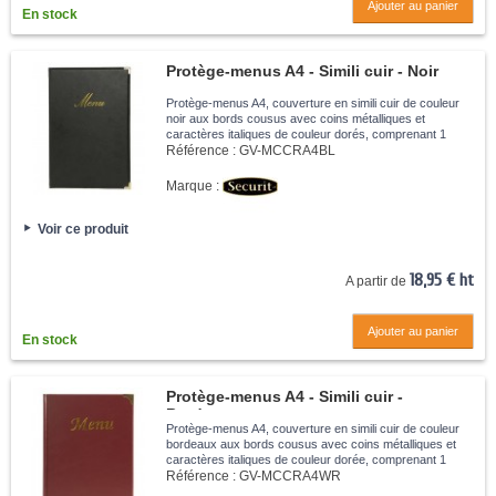
Ajouter au panier
En stock
Protège-menus A4 - Simili cuir - Noir
Protège-menus A4, couverture en simili cuir de couleur
noir aux bords cousus avec coins métalliques et
caractères italiques de couleur dorés, comprenant 1
double insert transparent amovible, facile à nettoyer avec
Référence :
GV-MCCRA4BL
un chiffon humide.
Marque :
Voir ce produit
18,95 € ht
A partir de
Ajouter au panier
En stock
Protège-menus A4 - Simili cuir -
Bordeaux
Protège-menus A4, couverture en simili cuir de couleur
bordeaux aux bords cousus avec coins métalliques et
caractères italiques de couleur dorée, comprenant 1
double insert transparent amovible, facile à nettoyer avec
Référence :
GV-MCCRA4WR
un chiffon humide....