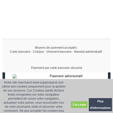
Moyens de paiement acceptés :
Carte bancaire - Chèque - Virement bancaire - Mandat administratif
Paiement par carte bancaire sécurisé
Paiement administratif
Accepté
Notre site marchand www.suppexpand.com
Paiement sécurisé
utilise des cookies uniquement pour la gestion
de vos sessions. Ces Cookies (petits fichiers
CB, Virement, Chèque..
texte) enregistrés sur votre navigateur
Livraison
Service client
permettent de suivre votre navigation,
France et Europe
01 42 18 10 70
Plus
actualiser votre panier, vous reconnaitre lors
J’accepte
Prix dégressif
de votre prochaine visite et sécuriser votre
d’informations
connexion. Ne pas accepter les cookies peu
Selon quantité