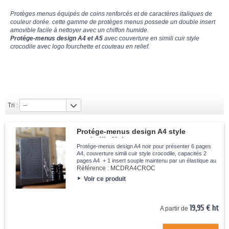
Protèges menus équipés de coins renforcés et de caractères italiques de
couleur dorée. cette gamme de protèges menus possede un double insert
amovible facile à nettoyer avec un chiffon humide.
Protége-menus design A4 et A5
avec couverture en simili cuir style
crocodile avec logo fourchette et couteau en relief.
Tri :
--
Protége-menus design A4 style
crododile Noir
Protége-menus design A4 noir pour présenter 6 pages
A4, couverture simili cuir style crocodile, capacités 2
pages A4 + 1 insert souple maintenu par un élastique au
centre du protège menus, logo et fourchette en relief.
Référence :
MCDRA4CROC
Voir ce produit
19,95 € ht
A partir de