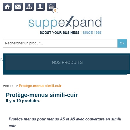
0
LIVRAISON OFFERTE à partir de
399,00
€ !
NOS PRODUITS
Notre site est exclusivement réservé aux clients professionnels
Industriels, Commerçants, Artisans, Service public, Association, I
Accueil
>
Protège-menus simili-cuir
Protège-menus simili-cuir
Il y a 10 produits.
Protège menus pour menus A5 et A5 avec couverture en simili
cuir