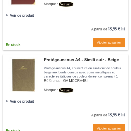
Marque :
Voir ce produit
18,95 € ht
A partir de
Ajouter au panier
En stock
Protège-menus A4 - Simili cuir - Beige
Protège-menus A4, couverture en simili cuir de couleur
beige aux bords cousus avec coins métalliques et
caractères italiques de couleur dorée, comprenant 1
double insert transparent amovible, facile à nettoyer avec
Référence :
GV-MCCRA4BI
un chiffon humide....
Marque :
Voir ce produit
18,95 € ht
A partir de
Ajouter au panier
En stock