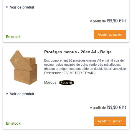
Voir ce produit
199,90 € ht
A partir de
Ajouter au panier
En stock
Protèges menus - 20ex A4 - Beige
Box comprenant 20 protèges-menus A4 en simili cuir de
couleur beige équipés de coins renforcés métalliques,
chaque protége menu posséde un double insert amovible
pour 4 feuilles A4. Facile à nettoyer avec un chiffon
Référence :
GV-MCBOXCRA4BI
humide.
Marque :
Voir ce produit
199,90 € ht
A partir de
Ajouter au panier
En stock