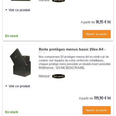
Marque :
Voir ce produit
18,95 € ht
A partir de
Ajouter au panier
En stock
Boite protèges menus basic 20ex A4 -
Noir
Box comprenant 20 protèges-menus A4 en simili cuir de
couleur noir équipés de coins renforcés métalliques,
chaque protége menu posséde un double insert amovible
pour 4 feuilles A4. Facile à nettoyer avec un chiffon
Référence :
GV-MCBOXCRA4BL
humide.
Marque :
Voir ce produit
199,90 € ht
A partir de
Ajouter au panier
En stock