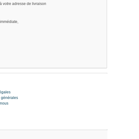
 à votre adresse de livraison
n immédiate,
s
égales
 générales
-nous