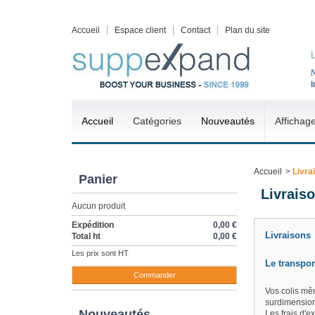
Accueil
Espace client
Contact
Plan du site
N
I
Accueil
Catégories
Nouveautés
Affichag
Accueil
>
Livra
Panier
Livrais
Aucun produit
Expédition
0,00 €
Livraisons
Total ht
0,00 €
Les prix sont HT
Le transpor
Commander
Vos colis mêm
surdimension
Nouveautés
Les frais d'e