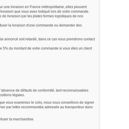
ur une livraison en France métropolitaine, elles peuvent
de livraison que vous avez indiqué lors de votre commande.
de livraison par les plates formes logistiques de nos
 refuser la livraison d'une commande ou demander des
élai annoncé soit retardé, dans ce cas nous prendrons contact
e 5% du montant de votre commande si vous étes un client
 l‘absence de défauts de conformité, tant reconnaissables
sitions légales.
 que vous examiniez le colis, nous vous conseillons de signer
nfirmer par lettre recommandée adressée au transporteur dans
refuser la marchandise.