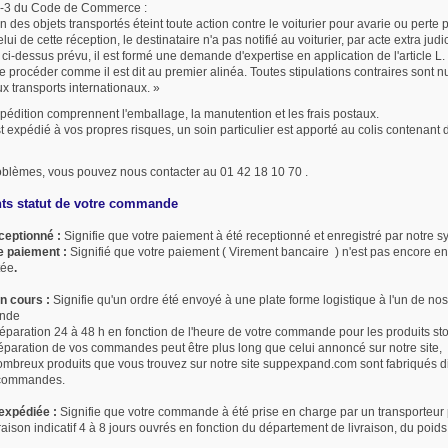
33-3 du Code de Commerce :
n des objets transportés éteint toute action contre le voiturier pour avarie ou perte pa
elui de cette réception, le destinataire n'a pas notifié au voiturier, par acte extra j
 ci-dessus prévu, il est formé une demande d'expertise en application de l'article L.
 procéder comme il est dit au premier alinéa. Toutes stipulations contraires sont nul
x transports internationaux. »
xpédition comprennent l'emballage, la manutention et les frais postaux.
st expédié à vos propres risques, un soin particulier est apporté au colis contenant 
oblèmes, vous pouvez nous contacter au 01 42 18 10 70 .
nts statut de votre commande
ceptionné :
Signifie que votre paiement à été receptionné et enregistré par notre 
e paiement :
Signifié que votre paiement ( Virement bancaire ) n'est pas encore e
tée
.
n cours :
Signifie qu'un ordre été envoyé à une plate forme logistique à l'un de nos
ande
éparation 24 à 48 h en fonction de l'heure de votre commande pour les produits sto
réparation de vos commandes peut être plus long que celui annoncé sur notre site,
nombreux produits que vous trouvez sur notre site suppexpand.com sont fabriqués d
s commandes.
xpédiée :
Signifie que votre commande à été prise en charge par un transporteur p
vraison indicatif 4 à 8 jours ouvrés en fonction du département de livraison, du poids,