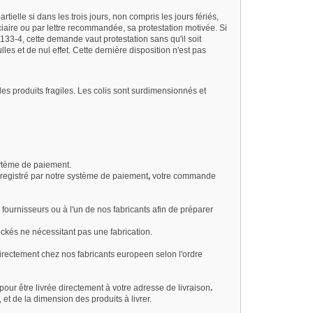
rtielle si dans les trois jours, non compris les jours fériés,
udiciaire ou par lettre recommandée, sa protestation motivée. Si
 133-4, cette demande vaut protestation sans qu'il soit
les et de nul effet. Cette dernière disposition n'est pas
des produits fragiles. Les colis sont surdimensionnés et
sytème de paiement.
nregistré par notre système de paiement
,
votre commande
 fournisseurs ou à l'un de nos fabricants afin de préparer
ckés ne nécessitant pas une fabrication.
irectement chez nos fabricants europeen selon l'ordre
our être livrée directement à votre adresse de livraison
.
 et de la dimension des produits à livrer.