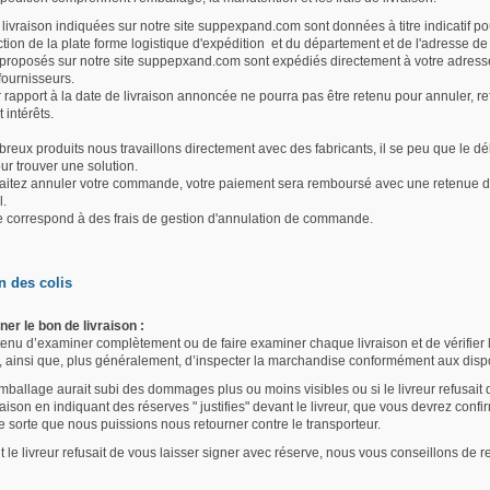
livraison indiquées sur notre site suppexpand.com sont données à titre indicatif po
ction de la plate forme logistique d'expédition et du département et de l'adresse 
 proposés sur notre site suppepxand.com sont expédiés directement à votre adresse 
 fournisseurs.
r rapport à la date de livraison annoncée ne pourra pas être retenu pour annuler,
intérêts.
reux produits nous travaillons directement avec des fabricants, il se peu que le d
ur trouver une solution.
aitez annuler votre commande, votre paiement sera remboursé avec une retenue d
l.
e correspond à des frais de gestion d'annulation de commande.
n des colis
ner le bon de livraison :
 tenu d’examiner complètement ou de faire examiner chaque livraison et de vérifier
, ainsi que, plus généralement, d’inspecter la marchandise conformément aux dispo
mballage aurait subi des dommages plus ou moins visibles ou si le livreur refusait
raison en indiquant des réserves " justifies" devant le livreur, que vous devrez co
de sorte que nous puissions nous retourner contre le transporteur.
t le livreur refusait de vous laisser signer avec réserve, nous vous conseillons de 