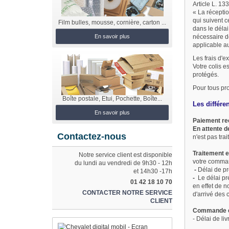
Article L. 1
« La réceptio
qui suivent c
Film bulles, mousse, cornière, carton ...
dans le délai
nécessaire de
En savoir plus
applicable au
Les frais d'e
Votre colis e
protégés.
Pour tous pr
Boîte postale, Etui, Pochette, Boîte...
Les différe
En savoir plus
Paiement re
En attente d
Contactez-nous
n'est pas trai
Traitement e
Notre service client est disponible
votre comm
du lundi au vendredi de 9h30 - 12h
-
Délai de pr
et 14h30 -17h
-
Le délai p
01 42 18 10 70
en effet de 
CONTACTER NOTRE SERVICE
d'arrivé de
CLIENT
Commande e
- Délai de li