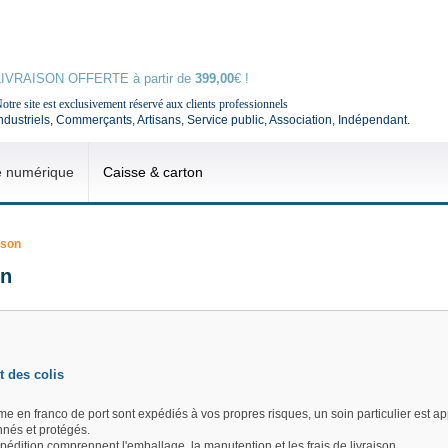
LIVRAISON OFFERTE à partir de
399,00
€ !
otre site est exclusivement réservé aux clients professionnels
ndustriels, Commerçants, Artisans, Service public, Association, Indépendant.
e numérique
Caisse & carton
ison
on
t des colis
e en franco de port sont expédiés à vos propres risques, un soin particulier est app
nés et protégés.
xpédition comprennent l'emballage, la manutention et les frais de livraison.