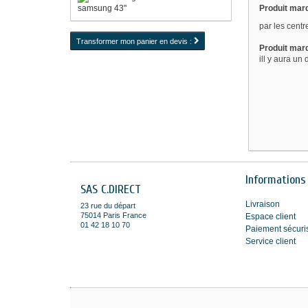
Produit mar
par les centr
Transformer mon panier en devis :
Produit ma
ill y aura un
Informations
SAS C.DIRECT
Livraison
23 rue du départ
75014 Paris France
Espace client
01 42 18 10 70
Paiement sécuri
Service client