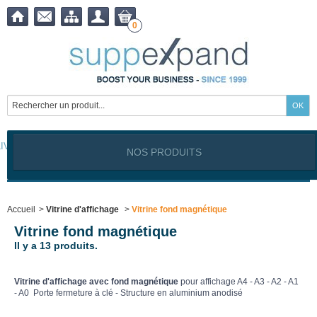
0
LIVRAISON OFFERTE à partir de
399,00
€ !
NOS PRODUITS
Notre site est exclusivement réservé aux clients professionnels
Industriels, Commerçants, Artisans, Service public, Association, I
Accueil
>
Vitrine d'affichage
>
Vitrine fond magnétique
Vitrine fond magnétique
Il y a 13 produits.
Vitrine d'affichage avec fond magnétique
pour affichage A4 - A3 - A2 - A1
- A0 Porte fermeture à clé - Structure en aluminium anodisé