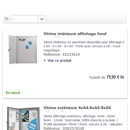
Tri :
--
Vitrine intérieure affichage fond
magnétique
Vitrine d'intérieur en aluminium disponible pour affichage 4
x A4 - 6 x A4 - 9 x A4 - Porte avec serrure à clé - Fond
magnétique
Référence :
ED214619
Voir ce produit
79,90 € ht
A partir de
En stock
Vitrine extérieure 4xA4-6xA4-9xA4
-12xA4 - Fond métal
Vitrine affichage extérieure, affichage 4xA4 - 6xA4 -
9xA4 - 12xA4 , fond métal, 100% étanche à la pluie. (
Profilé aluminium 70mm ) Porte serrure à clé - utilisation
en position verticale et horizontal.
Référence :
DSE2576140