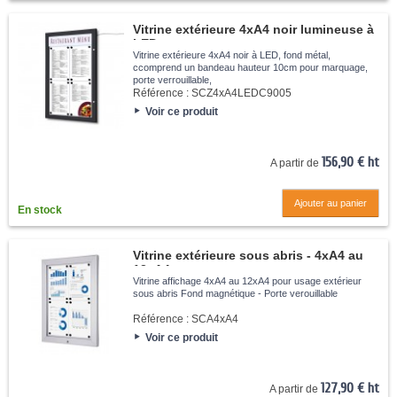
Vitrine extérieure 4xA4 noir lumineuse à
LED
Vitrine extérieure 4xA4 noir à LED, fond métal,
ccomprend un bandeau hauteur 10cm pour marquage,
porte verrouillable,
Référence :
SCZ4xA4LEDC9005
Voir ce produit
156,90 € ht
A partir de
Ajouter au panier
En stock
Vitrine extérieure sous abris - 4xA4 au
12xA4
Vitrine affichage 4xA4 au 12xA4 pour usage extérieur
sous abris Fond magnétique - Porte verouillable
Référence :
SCA4xA4
Voir ce produit
127,90 € ht
A partir de