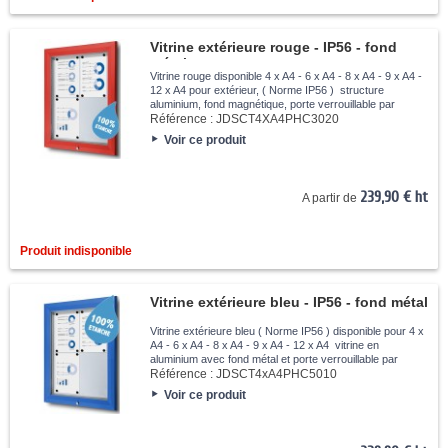
Vitrine extérieure rouge - IP56 - fond
métal
Vitrine rouge disponible 4 x A4 - 6 x A4 - 8 x A4 - 9 x A4 -
12 x A4 pour extérieur, ( Norme IP56 ) structure
aluminium, fond magnétique, porte verrouillable par
serrure à clé, vitre en verre trempé 4mm.
Référence :
JDSCT4XA4PHC3020
Voir ce produit
239,90 € ht
A partir de
Produit indisponible
Vitrine extérieure bleu - IP56 - fond métal
Vitrine extérieure bleu ( Norme IP56 ) disponible pour 4 x
A4 - 6 x A4 - 8 x A4 - 9 x A4 - 12 x A4 vitrine en
aluminium avec fond métal et porte verrouillable par
serrure à clé, vitre en verre trempé 4mm.
Référence :
JDSCT4xA4PHC5010
Voir ce produit