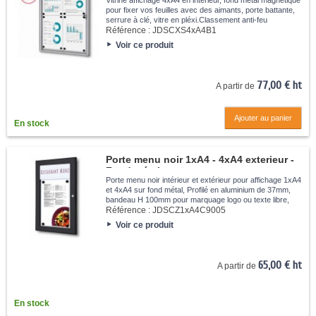
Vitrine affichage 4xA4 en intérieur, fond métal magnétique
pour fixer vos feuilles avec des aimants, porte battante,
serrure à clé, vitre en pléxi.Classement anti-feu
certification B1...
Référence :
JDSCXS4xA4B1
Voir ce produit
77,00 € ht
A partir de
Ajouter au panier
En stock
Porte menu noir 1xA4 - 4xA4 exterieur -
Fond métal
Porte menu noir intérieur et extérieur pour affichage 1xA4
et 4xA4 sur fond métal, Profilé en aluminium de 37mm,
bandeau H 100mm pour marquage logo ou texte libre,
porte verrouillable avec vitre en polycarbonate.
Référence :
JDSCZ1xA4C9005
Voir ce produit
65,00 € ht
A partir de
En stock