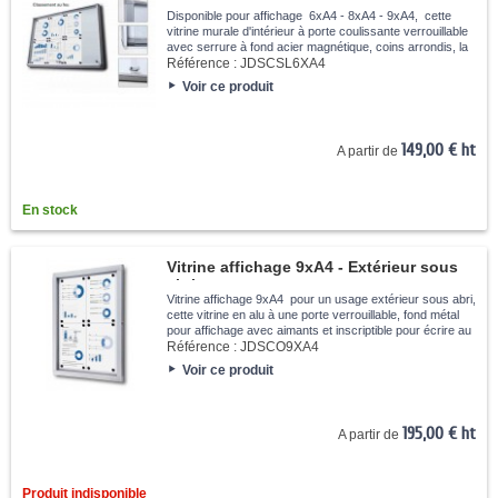
verrouillable
Disponible pour affichage 6xA4 - 8xA4 - 9xA4, cette
vitrine murale d'intérieur à porte coulissante verrouillable
avec serrure à fond acier magnétique, coins arrondis, la
vitrine est résistante au feu. avec certification B1
Référence :
JDSCSL6XA4
Voir ce produit
149,00 € ht
A partir de
En stock
Vitrine affichage 9xA4 - Extérieur sous
abris
Vitrine affichage 9xA4 pour un usage extérieur sous abri,
cette vitrine en alu à une porte verrouillable, fond métal
pour affichage avec aimants et inscriptible pour écrire au
marqueur.
Référence :
JDSCO9XA4
Voir ce produit
195,00 € ht
A partir de
Produit indisponible