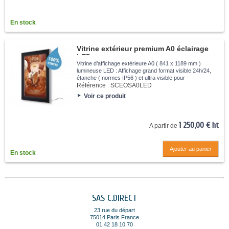
En stock
Vitrine extérieur premium A0 éclairage
LED
Vitrine d’affichage extérieure A0 ( 841 x 1189 mm )
lumineuse LED : Affichage grand format visible 24h/24,
étanche ( normes IP56 ) et ultra visible pour
professionnels.Technologie de pointe de LED a point
Référence :
SCEOSA0LED
laser. Protection en verre de...
Voir ce produit
1 250,00 € ht
A partir de
Ajouter au panier
En stock
SAS C.DIRECT
23 rue du départ
75014 Paris France
01 42 18 10 70