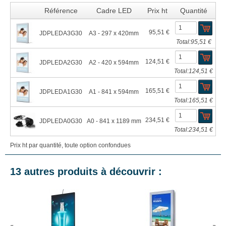
Référence
Cadre LED
Prix ht
Quantité
95,51 €
JDPLEDA3G30
A3 - 297 x 420mm
Total:
95,51 €
124,51 €
JDPLEDA2G30
A2 - 420 x 594mm
Total:
124,51 €
165,51 €
JDPLEDA1G30
A1 - 841 x 594mm
Total:
165,51 €
234,51 €
JDPLEDA0G30
A0 - 841 x 1189 mm
Total:
234,51 €
Prix ht par quantité, toute option confondues
13 autres produits à découvrir :