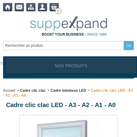
0
LIVRAISON OFFERTE à partir de
399,00
€ !
NOS PRODUITS
Notre site est exclusivement réservé aux clients professionnels
Industriels, Commerçants, Artisans, Service public, Association, I
Accueil
>
Cadre clic clac
>
Cadre lumineux LED
>
Cadre clic clac LED - A3
- A2 - A1 - A0
Cadre clic clac LED - A3 - A2 - A1 - A0