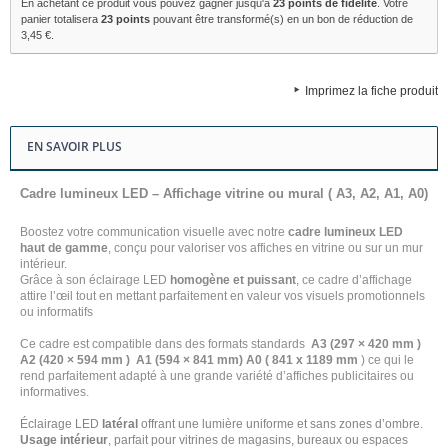
En achetant ce produit vous pouvez gagner jusqu'à
23
points de fidélité
. Votre
panier totalisera
23
points
pouvant être transformé(s) en un bon de réduction de
3,45 €
.
Imprimez la fiche produit
EN SAVOIR PLUS
Cadre lumineux LED – Affichage vitrine ou mural ( A3, A2, A1, A0)
Boostez votre communication visuelle avec notre
cadre lumineux LED
haut de gamme
, conçu pour valoriser vos affiches en vitrine ou sur un mur
intérieur.
Grâce à son éclairage LED
homogène et puissant
, ce cadre d’affichage
attire l’œil tout en mettant parfaitement en valeur vos visuels promotionnels
ou informatifs
Ce cadre est compatible dans des formats standards
A3 (297 × 420 mm )
A2 (420 × 594 mm ) A1 (594 × 841 mm)
A0 ( 841 x 1189 mm
) ce qui le
rend parfaitement adapté à une grande variété d’affiches publicitaires ou
informatives.
Éclairage LED
latéral
offrant une lumière uniforme et sans zones d’ombre.
Usage intérieur
, parfait pour vitrines de magasins, bureaux ou espaces