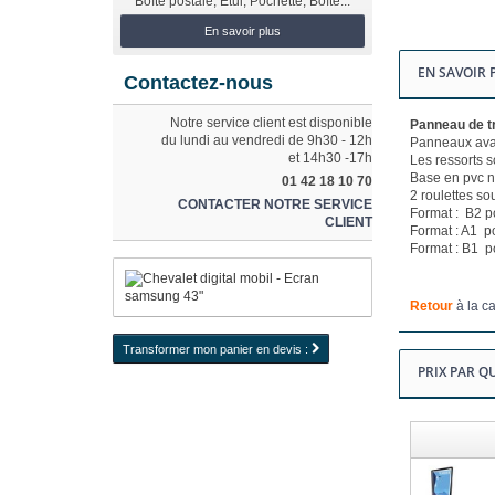
Boîte postale, Etui, Pochette, Boîte...
En savoir plus
EN SAVOIR 
Contactez-nous
Notre service client est disponible
Panneau de tr
du lundi au vendredi de 9h30 - 12h
Panneaux avan
et 14h30 -17h
Les ressorts so
Base
en pvc n
01 42 18 10 70
2 roulettes so
CONTACTER NOTRE SERVICE
Format : B2 p
CLIENT
Format : A1 p
Format : B1 p
Retour
à la ca
Transformer mon panier en devis :
PRIX PAR Q