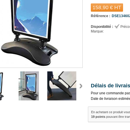
158,90 €
HT
Référence :
DSE13460
Disponibilité :
Préc
Marque:
›
Délais de livrai
Pour une commande pas
Date de livraison estimé
En achetant ce produit vou
19
points
pouvant être tra