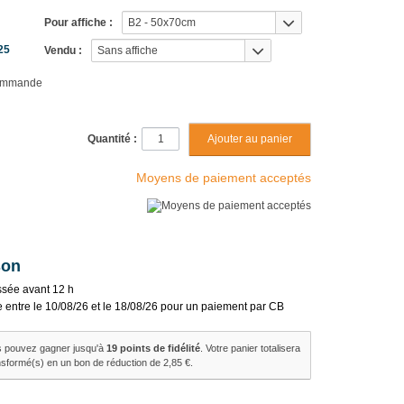
Pour affiche :
B2 - 50x70cm
25
Vendu :
Sans affiche
ommande
Quantité :
Moyens de paiement acceptés
son
sée avant 12 h
e entre le 10/08/26 et le 18/08/26 pour un paiement par CB
s pouvez gagner jusqu'à
19
points de fidélité
. Votre panier totalisera
nsformé(s) en un bon de réduction de
2,85 €
.