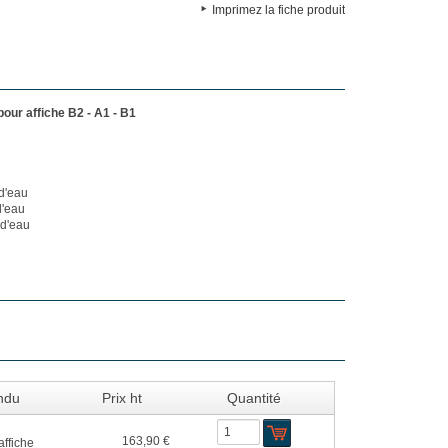
Imprimez la fiche produit
our affiche B2 - A1 - B1
d'eau
d'eau
 d'eau
ndu
Prix ht
Quantité
163,90 €
affiche