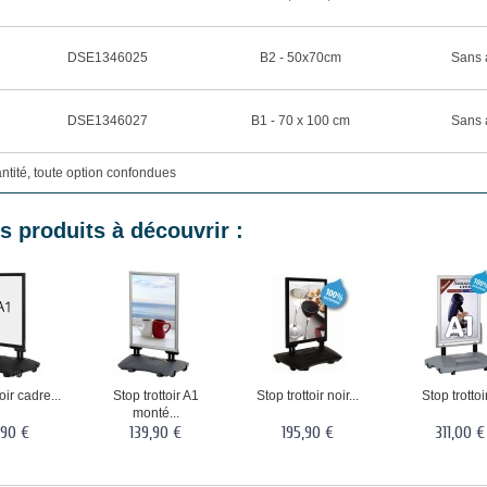
DSE1346025
B2 - 50x70cm
Sans 
DSE1346027
B1 - 70 x 100 cm
Sans 
antité, toute option confondues
s produits à découvrir :
oir cadre...
Stop trottoir A1
Stop trottoir noir...
Stop trottoir
monté...
,90 €
139,90 €
195,90 €
311,00 €