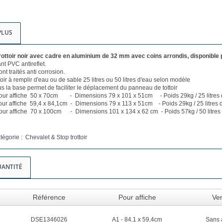
PLUS
ottoir noir avec cadre en aluminium de 32 mm avec coins arrondis, disponible p
t PVC antireflet.
nt traités anti corrosion.
oir à remplir d'eau ou de sable 25 litres ou 50 litres d'eau selon modèle
us la base permet de faciliter le déplacement du panneau de tottoir
our affiche 50 x 70cm - Dimensions 79 x 101 x 51cm - Poids 29kg / 25 litres 
our affiche 59,4 x 84,1cm - Dimensions 79 x 113 x 51cm - Poids 29kg / 25 litres 
our affiche 70 x 100cm - Dimensions 101 x 134 x 62 cm - Poids 57kg / 50 litres
tégorie : Chevalet & Stop trottoir
UANTITÉ
Référence
Pour affiche
Ve
DSE1346026
A1 - 84,1 x 59,4cm
Sans 