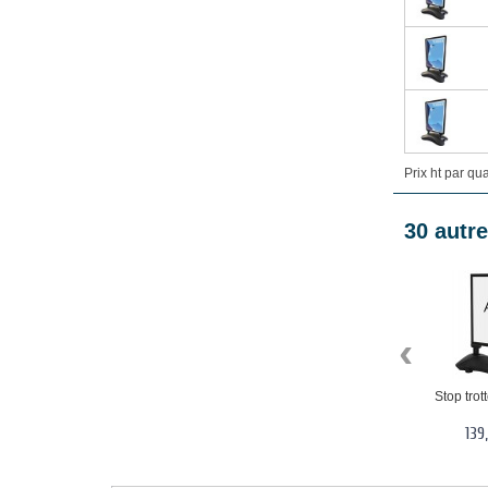
Prix ht par qu
30 autre
‹
Stop trott
139