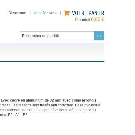
VOTRE PANIER
Bienvenue
Identifiez-vous
0
0.00 €
produit
ir avec cadre en aluminium de 32 mm avec coins arrondis
.
reflet.
Les ressorts sont traités anti corrosion.
Base
pvc noir à
e comprenant des roulettes pour faciliter le déplacement du
format B2 - A1 - B2