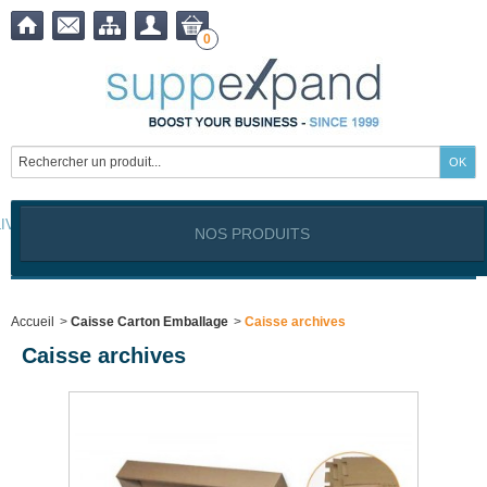
0
LIVRAISON OFFERTE à partir de
399,00
€ !
NOS PRODUITS
Notre site est exclusivement réservé aux clients professionnels
Industriels, Commerçants, Artisans, Service public, Association, I
Accueil
>
Caisse Carton Emballage
>
Caisse archives
Caisse archives