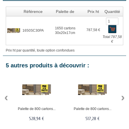
Référence
Palette de
Prix ht
Quantité
1650 cartons
787,58 €
1650SC30PA
30x20x17cm
Total:
787,58
€
Prix ht par quantité, toute option confondues
5 autres produits à découvrir :
‹
›
Palette de 800 cartons...
Palette de 800 cartons...
528,94 €
517,28 €