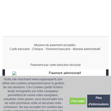
Moyens de paiement acceptés :
Carte bancaire - Chèque - Virement bancaire - Mandat administratif
Paiement par carte bancaire sécurisé
Paiement administratif
Accepté
Notre site marchand www.suppexpand.com
Paiement sécurisé
utilise des cookies uniquement pour la gestion
de vos sessions. Ces Cookies (petits fichiers
CB, Virement, Chèque..
texte) enregistrés sur votre navigateur
Livraison
Service client
permettent de suivre votre navigation,
France et Europe
01 42 18 10 70
Plus
actualiser votre panier, vous reconnaitre lors
J’accepte
Prix dégressif
de votre prochaine visite et sécuriser votre
d’informations
connexion. Ne pas accepter les cookies peu
Selon quantité