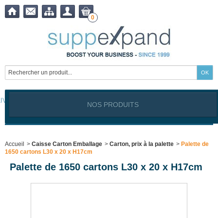
0
LIVRAISON OFFERTE à partir de
399,00
€ !
NOS PRODUITS
Notre site est exclusivement réservé aux clients professionnels
Industriels, Commerçants, Artisans, Service public, Association, I
Accueil
>
Caisse Carton Emballage
>
Carton, prix à la palette
>
Palette de
1650 cartons L30 x 20 x H17cm
Palette de 1650 cartons L30 x 20 x H17cm