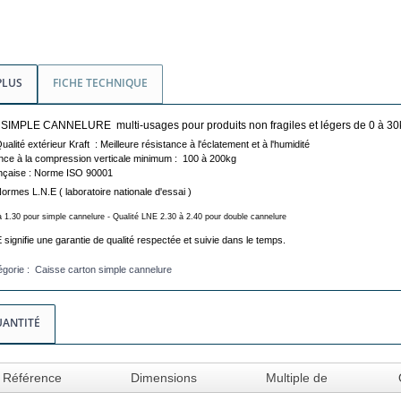
PLUS
FICHE TECHNIQUE
 SIMPLE CANNELURE multi-usages pour produits non fragiles et légers de 0 à 30
alité extérieur Kraft : Meilleure résistance à l'éclatement et à l'humidité
nce à la compression verticale minimum : 100 à 200kg
ançaise : Norme ISO 90001
Normes L.N.E
( laboratoire nationale d'essai )
à 1.30 pour simple cannelure -
Qualité LNE 2.30 à 2.40 pour double cannelure
E signifie une garantie de qualité respectée et suivie dans le temps.
égorie : Caisse carton simple cannelure
UANTITÉ
Référence
Dimensions
Multiple de