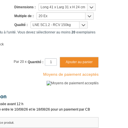
Dimensions :
Long 41 x Larg 31 x H 24 cm
Multiple de :
20 Ex
Qualité :
LNE SC1.2 - RCV 150kg
du à l'unité. Vous devez sélectionner au moins
20
exemplaires
ock
Par 20 x
Quantité :
Moyens de paiement acceptés
son
sée avant 12 h
e entre le 10/08/26 et le 18/08/26 pour un paiement par CB
ce produit.