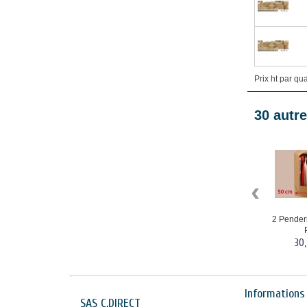
Prix ht par qu
30 autre
‹
2 Penderi
P
30
Informations
SAS C.DIRECT