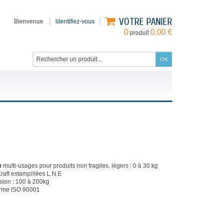
VOTRE PANIER
Bienvenue
Identifiez-vous
0
0.00 €
produit
e
multi-usages pour produits non fragiles, légers : 0 à 30 kg
Kraft estampillées L.N.E
sion : 100 à 200kg
orme ISO 90001