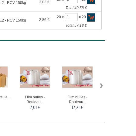
2,03 €
.2 - RCV 150kg
Total:
40,58 €
20 x
=
20
2,86 €
.2 - RCV 150kg
Total:
57,18 €
›
ille...
Film bulles -
Film bulles -
Film bulles -
Rouleau...
Rouleau...
Rouleau...
7,01 €
17,21 €
38,69 €
s