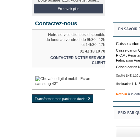
Boîte postale, Etui, Pochette, Boîte...
En savoir plus
Contactez-nous
EN SAVOIR 
Notre service client est disponible
du lundi au vendredi de 9h30 - 12h
Caisse carton
et 14h30 -17h
Caisse carton Qu
01 42 18 10 70
R.C.V : Résista
CONTACTER NOTRE SERVICE
Fabrication Fr
CLIENT
Caisse carton 
Qualité LNE 1.10 
'indication L.N.
l
Retour
à la cat
Transformer mon panier en devis :
PRIX PAR Q