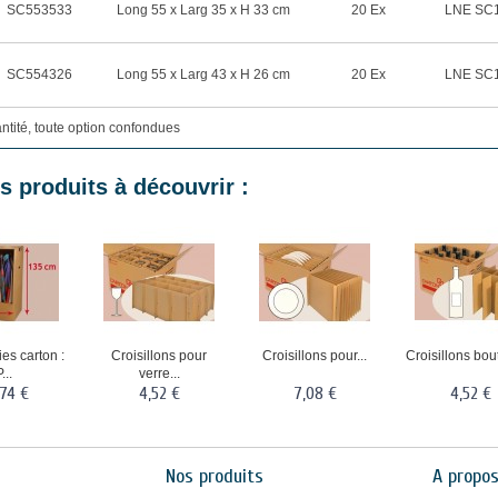
SC553533
Long 55 x Larg 35 x H 33 cm
20 Ex
LNE SC1
SC554326
Long 55 x Larg 43 x H 26 cm
20 Ex
LNE SC1
antité, toute option confondues
s produits à découvrir :
es carton :
Croisillons pour
Croisillons pour...
Croisillons boute
...
verre...
,74 €
4,52 €
7,08 €
4,52 €
Nos produits
A propo